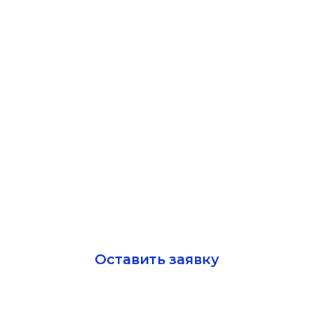
25 600 ₽
Оставить заявку
Почему выбирают нас
Профессиональный опыт
— Высококвалифицированные
специалисты
— Многолетний опыт работы в
области казначейского
сопровождения.
— Глубокие знания
— Понимание специфики различных
отраслей бизнеса