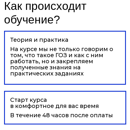
аттестации вы получите
удостоверение гос. образца о
повышении квалификации
Структура курса
*Наполнение блоков зависит от
выбранного тарифа
Блок 1.
Основные понятия, правила
работы, особенности и контроль
исполнения.
Блок 2.
Управление и планирование
финансовых потоков на предприятиях,
выполняющих ГОЗ.
Блок 3.
ГОЗ без нарушений.
Государственный контроль (надзор)
Гособоронзаказа.