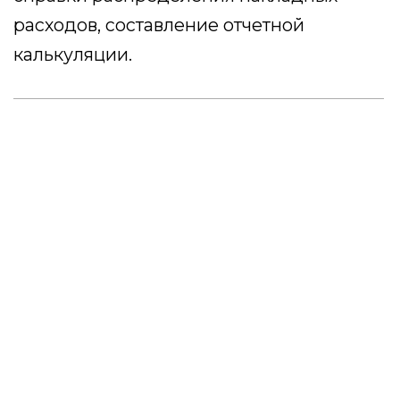
с ГИИС «Электронный бюджет»,
заполнению расходной декларации и
практике работы ГК с казначейским
сопровождением
29 500 ₽
Оставить заявку
УСЛУГА
Банковское
сопровождение
контрактов ГОЗ
На курсе подробно расскажут о том,
что такое банковское сопровождение
контрактов ГОЗ и опорный банк,
процедуре открытия ОБС и
разрешенных операциях.