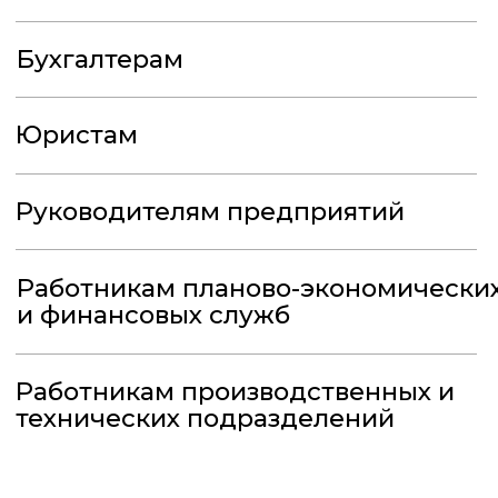
технических подразделений
Как происходит
обучение?
Теория и практика
На курсе мы не только говорим о
том, что такое ГОЗ и как с ним
работать, но и закрепляем
полученные знания на
практических заданиях
Старт курса
в комфортное для вас время
В течение 48 часов после оплаты
После обучения
вы получите удостоверение
При условии успешной