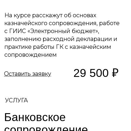
ОПК различных сфер деятельности
— Успешный опыт проверок
Прокуратуры, СК, МИФНС
— Авторство 12 публикаций в
ведущих деловых изданиях (журнал
"Генеральный директор", журнал
"Клерк", Рамблер)
Комплексная поддержка
и сопровождение
— Консалтинг и наладка бизнес-
процессов
— Аудит и устранение ошибок
— Сопровождение контрактов ГОЗ и
работа с казначейством
— Работа с рисками, помощь в
принятии сложных решений