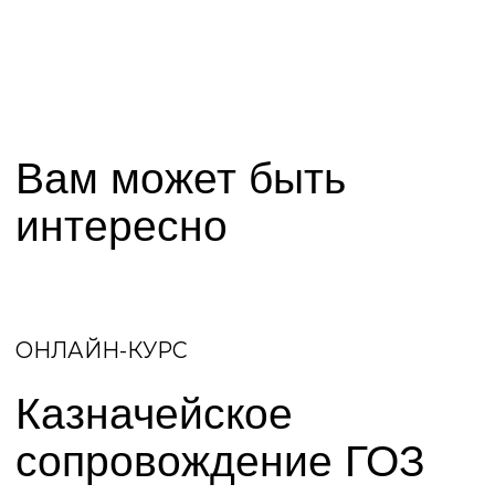
Образовательные
программы и членства
— Авторский практический курс по
работе с Гособоронзаказом, который
прошли 600+ компаний
— Активная образовательная
деятельность, включая онлайн-курсы
и оффлайн-семинары
— Членство в Совете ТПП РФ по
развитию контрактной системы
— Членство в Ассоциации Спикеров
Санкт-Петербурга
Наши достижения
— 300+ исполненных
государственных контрактов
— 500+ консультаций предприятий