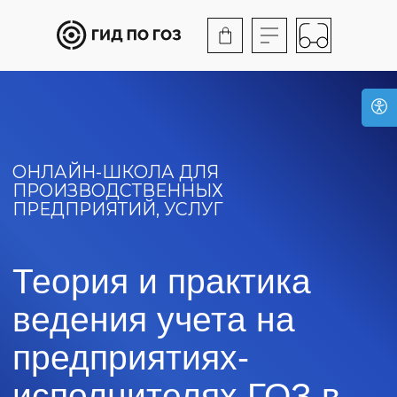
ОНЛАЙН-ШКОЛА ДЛЯ
ПРОИЗВОДСТВЕННЫХ
ПРЕДПРИЯТИЙ, УСЛУГ
Теория и практика
ведения учета на
предприятиях-
исполнителях ГОЗ в
Тольятти
Обучение, после которого
вы будете готовы к любым
ситуациям с ГОЗ
Обратная связь от экспертов
по вашим кейсам в формате
«вопрос-ответ»