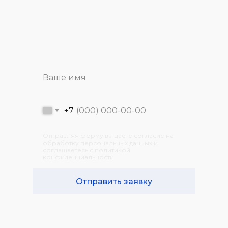
свяжется с вами для
бесплатной
консультации
и подбора
подходящих вариантов решения
задач, стоящих именно перед вашей
компанией.
+7
Отправляя форму вы даете согласие на
обработку персональных данных и
соглашаетесь с политикой
конфиденциальности
Отправить заявку