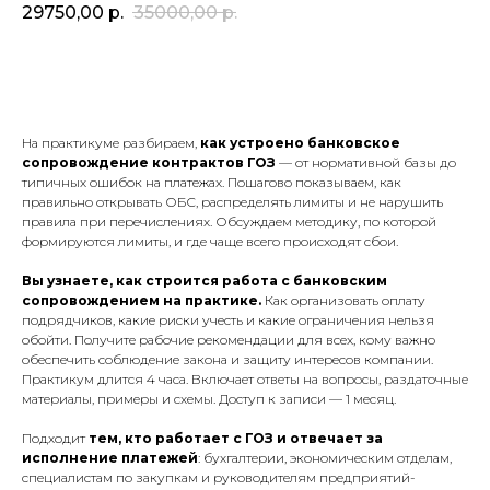
29750,00
р.
35000,00
р.
Купить
На практикуме разбираем,
как устроено банковское
сопровождение контрактов ГОЗ
— от нормативной базы до
типичных ошибок на платежах. Пошагово показываем, как
правильно открывать ОБС, распределять лимиты и не нарушить
правила при перечислениях. Обсуждаем методику, по которой
формируются лимиты, и где чаще всего происходят сбои.
Вы узнаете, как строится работа с банковским
сопровождением на практике.
Как организовать оплату
подрядчиков, какие риски учесть и какие ограничения нельзя
обойти. Получите рабочие рекомендации для всех, кому важно
обеспечить соблюдение закона и защиту интересов компании.
Практикум длится 4 часа. Включает ответы на вопросы, раздаточные
материалы, примеры и схемы. Доступ к записи — 1 месяц.
Подходит
тем, кто работает с ГОЗ и отвечает за
исполнение платежей
: бухгалтерии, экономическим отделам,
специалистам по закупкам и руководителям предприятий-