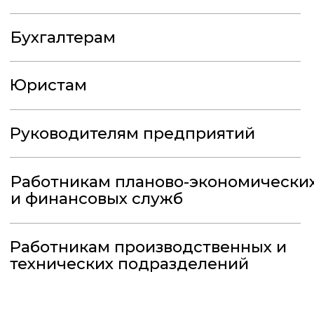
технических подразделений
Как происходит
обучение?
Теория и практика
На курсе мы не только говорим о
том, что такое ГОЗ и как с ним
работать, но и закрепляем
полученные знания на
практических заданиях
Старт курса
в комфортное для вас время
В течение 48 часов после оплаты
После обучения
вы получите удостоверение
При условии успешной