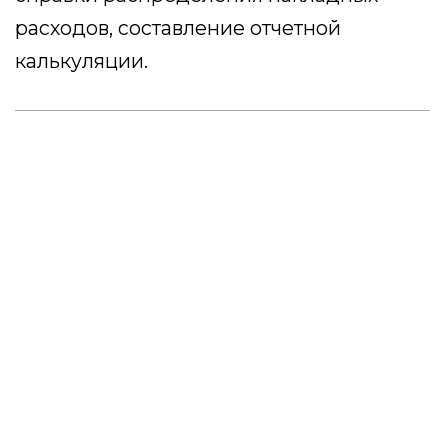
с ГИИС «Электронный бюджет»,
заполнению расходной декларации и
практике работы ГК с казначейским
сопровождением
29 500 ₽
Оставить заявку
УСЛУГА
Банковское
сопровождение
контрактов ГОЗ
На курсе подробно расскажут о том,
что такое банковское сопровождение
контрактов ГОЗ и опорный банк,
процедуре открытия ОБС и
разрешенных операциях.