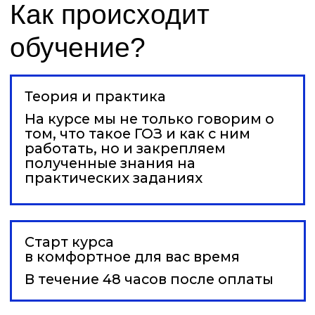
аттестации вы получите
удостоверение гос. образца о
повышении квалификации
Структура курса
*Наполнение блоков зависит от
выбранного тарифа
Блок 1.
Основные понятия, правила
работы, особенности и контроль
исполнения.
Блок 2.
Управление и планирование
финансовых потоков на предприятиях,
выполняющих ГОЗ.
Блок 3.
ГОЗ без нарушений.
Государственный контроль (надзор)
Гособоронзаказа.