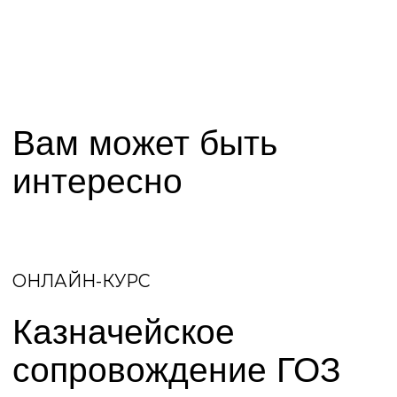
Образовательные
программы и членства
— Авторский практический курс по
работе с Гособоронзаказом, который
прошли 600+ компаний
— Активная образовательная
деятельность, включая онлайн-курсы
и оффлайн-семинары
— Членство в Совете ТПП РФ по
развитию контрактной системы
— Членство в Ассоциации Спикеров
Санкт-Петербурга
Наши достижения
— 300+ исполненных
государственных контрактов
— 500+ консультаций предприятий