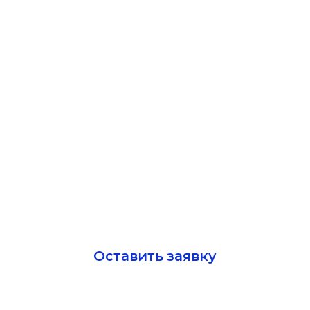
25 600 ₽
Оставить заявку
Почему выбирают нас
Профессиональный опыт
— Высококвалифицированные
специалисты
— Многолетний опыт работы в
области казначейского
сопровождения.
— Глубокие знания
— Понимание специфики различных
отраслей бизнеса