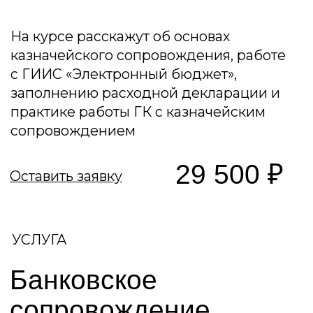
ОПК различных сфер деятельности
— Успешный опыт проверок
Прокуратуры, СК, МИФНС
— Авторство 12 публикаций в
ведущих деловых изданиях (журнал
"Генеральный директор", журнал
"Клерк", Рамблер)
Комплексная поддержка
и сопровождение
— Консалтинг и наладка бизнес-
процессов
— Аудит и устранение ошибок
— Сопровождение контрактов ГОЗ и
работа с казначейством
— Работа с рисками, помощь в
принятии сложных решений