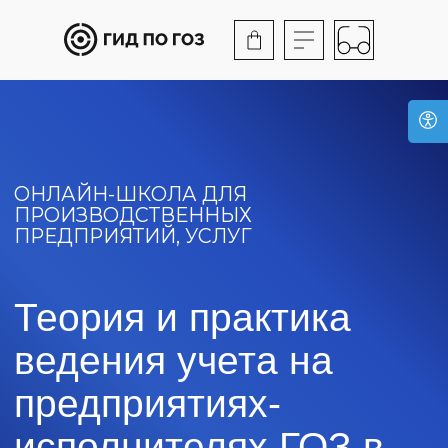
ОНЛАЙН-ШКОЛА ДЛЯ
ПРОИЗВОДСТВЕННЫХ
ПРЕДПРИЯТИЙ, УСЛУГ
Теория и практика
ведения учета на
предприятиях-
исполнителях ГОЗ в
Сургуте
Обучение, после которого
вы будете готовы к любым
ситуациям с ГОЗ
Обратная связь от экспертов
по вашим кейсам в формате
«вопрос-ответ»