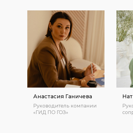
Анастасия Ганичева
Нат
Руководитель компании
Рук
«ГИД ПО ГОЗ»
соп