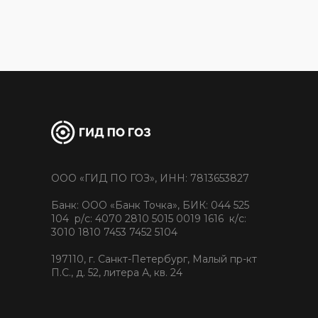
ООО «ГИД ПО ГОЗ», ИНН: 7813653827
Банк: ООО «Банк Точка», БИК: 044 525
104 р/с: 4070 2810 5015 0019 1616 к/с:
3010 1810 7453 7452 5104
197110, г. Санкт-Петербург, Малый пр-кт
П.С., д. 52, литера А, кв. 24