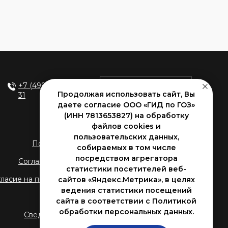
+7 (499) 938 98-
Оставить заявку
Продолжая использовать сайт, Вы
31
даете согласие ООО «ГИД по ГОЗ»
Чат в Telegram
(ИНН 7813653827) на обработку
gosoboronzak@rugoz.ru
файлов cookies и
пользовательских данных,
Политика в отношении обработки данных
собираемых в том числе
посредством агрегатора
Согласие на обработку персональных данных
статистики посетителей веб-
гласие на получение информационных сообщений
сайтов «Яндекс.Метрика», в целях
ведения статистики посещений
Договор-оферта
сайта в соответствии с Политикой
обработки персональных данных.
Сведения об образовательной организации