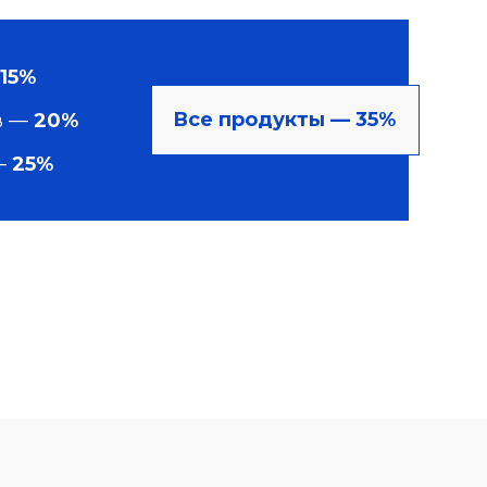
15%
Все продукты — 35%
в —
20%
—
25%
Задать вопрос