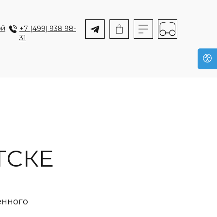
ой
+7 (499) 938 98-
31
ТСКЕ
енного