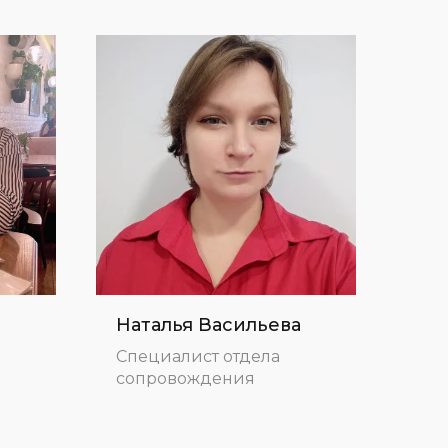
Наталья Васильева
Ан
Специалист отдела
Рук
сопровождения
«ГИ