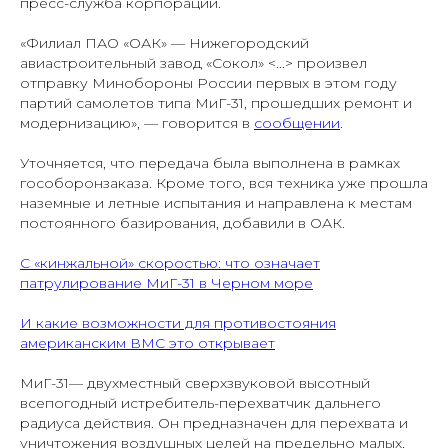
пресс-служба корпорации.
«Филиал ПАО «ОАК» — Нижегородский
авиастроительный завод «Сокол» <...> произвел
отправку Минобороны России первых в этом году
партий самолетов типа МиГ-31, прошедших ремонт и
модернизацию», — говорится в
сообщении
.
Уточняется, что передача была выполнена в рамках
гособоронзаказа. Кроме того, вся техника уже прошла
наземные и летные испытания и направлена к местам
постоянного базирования, добавили в ОАК.
С «кинжальной» скоростью: что означает
патрулирование МиГ-31 в Черном море
И какие возможности для противостояния
американским ВМС это открывает
МиГ-31— двухместный сверхзвуковой высотный
всепогодный истребитель-перехватчик дальнего
радиуса действия. Он предназначен для перехвата и
уничтожения воздушных целей на предельно малых,