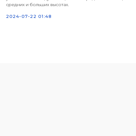
средних и больших высотах.
2024-07-22 01:48
ОСТАЛИСЬ ВОПРОСЫ?
Оставьте заявку, и наш эксперт
свяжется с вами для
бесплатной
консультации
и подбора
подходящих вариантов решения