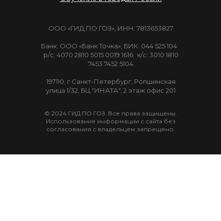
ООО «ГИД ПО ГОЗ», ИНН: 7813653827
Банк: ООО «Банк Точка», БИК: 044 525 104
р/с: 4070 2810 5015 0019 1616 к/с: 3010 1810
7453 7452 5104
197110, г Санкт-Петербург, Ропшинская
улица 1/32, БЦ "ИНАТА", 2 этаж офис 201
© 2024 ГИД ПО ГОЗ. Все права защищены.
Использование информации с сайта без
согласования с владельцем запрещено.