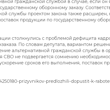
вной гражданской службой в случае, если он 
сударственному оборонному заказу. Соответст
ой службы проектом закона также расширен, к
тавок продукции по государственному оборонн
зации столкнулись с проблемой дефицита кадр
заказа. По словам депутата, вариантом решен
ение альтернативной гражданской службы в 
ния СВО не подвергается сомнению необходим
ускорение сроков его выполнения, поставок пр
4250180-prizyvnikov-predlozhili-dopustit-k-rabo