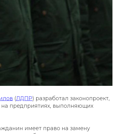
илов
(
ЛДПР
) разработал законопроект,
 на предприятиях, выполняющих
ажданин имеет право на замену