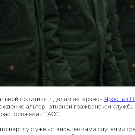
альной политике и делам ветеранов
Ярослав Н
хождение альтернативной гражданской службы
в распоряжении ТАСС.
что наряду с уже установленными случаями гр