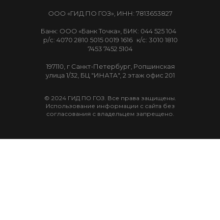
ООО «ГИД ПО ГОЗ», ИНН: 7813653827
Банк: ООО «Банк Точка», БИК: 044 525 104
р/с: 4070 2810 5015 0019 1616 к/с: 3010 1810
7453 7452 5104
197110, г Санкт-Петербург, Ропшинская
улица 1/32, БЦ "ИНАТА", 2 этаж офис 201
© 2024 ГИД ПО ГОЗ. Все права защищены.
Использование информации с сайта без
согласования с владельцем запрещено.