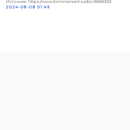
Источник: https://www.kommersant.ru/doc/6866363
2024-08-08 01:49
ОСТАЛИСЬ ВОПРОСЫ?
Оставьте заявку, и наш эксперт
свяжется с вами для
бесплатной
консультации
и подбора
подходящих вариантов решения
задач, стоящих именно перед вашей