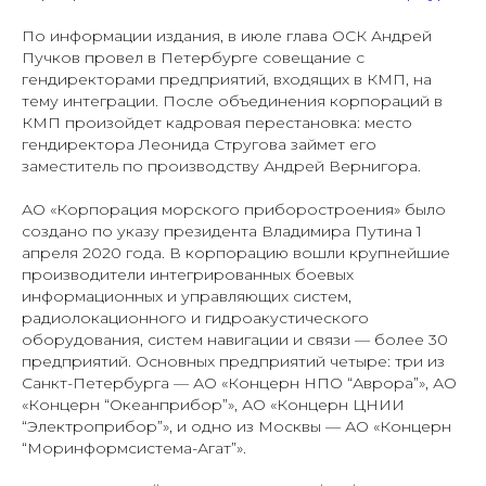
По информации издания, в июле глава ОСК Андрей
Пучков провел в Петербурге совещание с
гендиректорами предприятий, входящих в КМП, на
тему интеграции. После объединения корпораций в
КМП произойдет кадровая перестановка: место
гендиректора Леонида Стругова займет его
заместитель по производству Андрей Вернигора.
АО «Корпорация морского приборостроения» было
создано по указу президента Владимира Путина 1
апреля 2020 года. В корпорацию вошли крупнейшие
производители интегрированных боевых
информационных и управляющих систем,
радиолокационного и гидроакустического
оборудования, систем навигации и связи — более 30
предприятий. Основных предприятий четыре: три из
Санкт-Петербурга — АО «Концерн НПО “Аврора”», АО
«Концерн “Океанприбор”», АО «Концерн ЦНИИ
“Электроприбор”», и одно из Москвы — АО «Концерн
“Моринформсистема-Агат”».