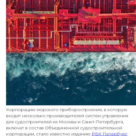
Корпорацию морского приборостроения, в которую
входят несколько производителей систем управления
для судостроителей из Москвы и Санкт-Петербурга,
включат в состав Объединенной судостроительной
корпорации, стало известно изданию
РБК Петербург
.