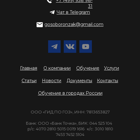
+7 (499) 938 98-
31
Чат в Telegram
gosoboronzak@gmail.com
Главная
О компании
Обучение
Услуги
Статьи
Новости
Документы
Контакты
Обучение в городах России
ООО «ГИД ПО ГОЗ», ИНН: 7813653827
Банк: ООО «Банк Точка», БИК: 044 525 104
р/с: 4070 2810 5015 0019 1616 к/с: 3010 1810
7453 7452 5104