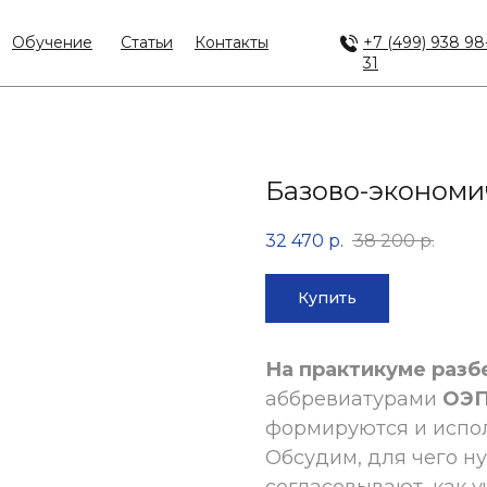
Обучение
Статьи
Контакты
+7 (499) 938 98
31
Базово-экономи
32 470
р.
38 200
р.
Купить
На практикуме разб
аббревиатурами
ОЭП
формируются и испол
Обсудим, для чего н
согласовывают, как у