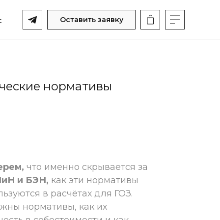
-
Оставить заявку
ческие нормативы
ерем,
что именно скрывается за
иН и БЭН,
как эти нормативы
ьзуются в расчётах для ГОЗ.
ужны нормативы, как их
честь в себестоимости и как