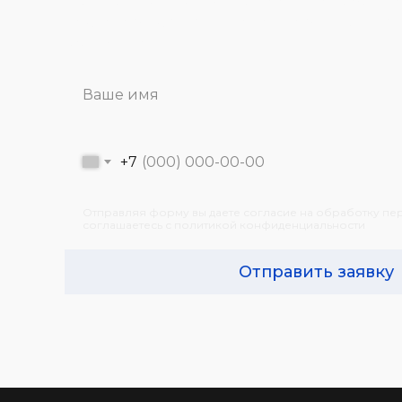
вариантов решения задач, стоящих име
компанией.
+7
Отправляя форму вы даете согласие на обработку пе
соглашаетесь с политикой конфиденциальности
Отправить заявку